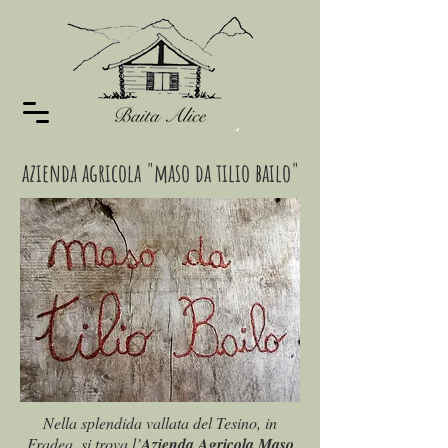
azienda agricola "maso da tilio bailo"
Nella splendida vallata del Tesino, in
Fradea, si trova l’
Azienda Agricola Maso